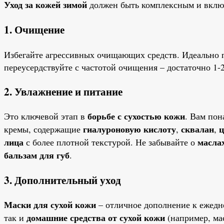
Уход за кожей зимой
должен быть комплексным и включа
1. Очищение
Избегайте агрессивных очищающих средств. Идеально
переусердствуйте с частотой очищения – достаточно 1-2
2. Увлажнение и питание
борьбе с сухостью кожи
Это ключевой этап в
. Вам по
гиалуроновую кислоту
сквалан
кремы, содержащие
,
,
лица
масла
с более плотной текстурой. Не забывайте о
бальзам для губ
.
3. Дополнительный уход
Маски для сухой кожи
– отличное дополнение к ежедн
домашние средства от сухой кожи
так и
(например, мас