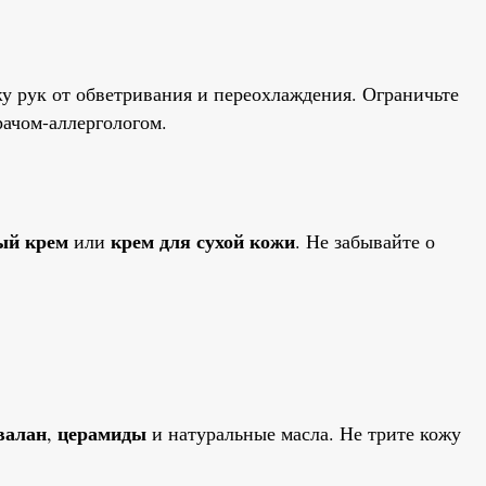
жу рук от обветривания и переохлаждения. Ограничьте
рачом-аллергологом.
ый крем
крем для сухой кожи
или
. Не забывайте о
валан
церамиды
,
и натуральные масла. Не трите кожу