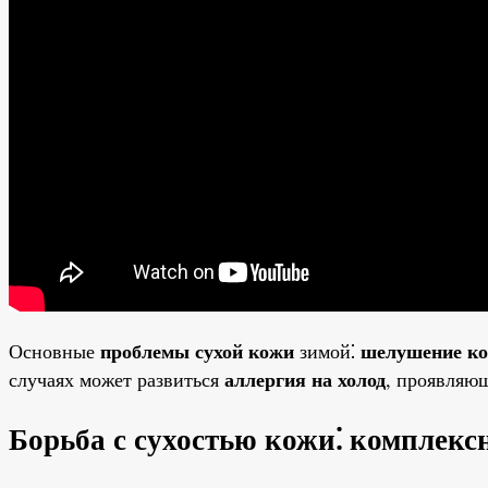
проблемы сухой кожи
шелушение к
Основные
зимой⁚
аллергия на холод
случаях может развиться
, проявляю
Борьба с сухостью кожи⁚ комплекс