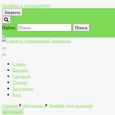
Перейти к содержимому
Закрыть
Найти:
Секреты современной женщины
Как всегда быть стильной, красивой, здоровой и счас
Сумки
Шопинг
Гардероб
Туризм
Актуально
Блог
Главная
Актуально
Зимний уход за кожей
Актуально