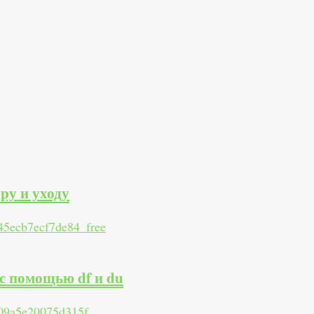
ру и уходу
с помощью df и du