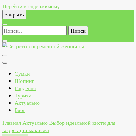
Перейти к содержимому
Закрыть
Найти:
Секреты современной женщины
Как всегда быть стильной, красивой, здоровой и
счастливой женщиной
Сумки
Шопинг
Гардероб
Туризм
Актуально
Блог
Главная
Актуально
Выбор идеальной кисти для
коррекции макияжа