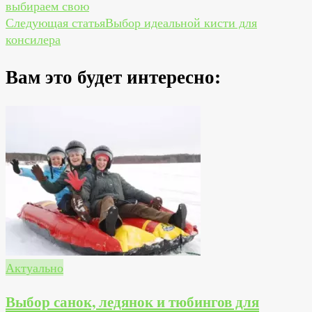
выбираем свою
по
Следующая статья
Выбор идеальной кисти для
консилера
записям
Вам это будет интересно:
Актуально
Выбор санок, ледянок и тюбингов для