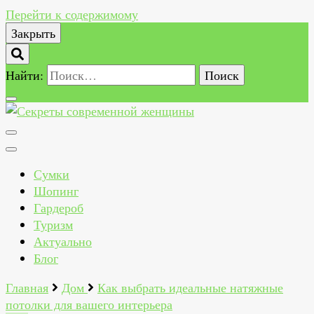
Перейти к содержимому
Закрыть
Найти:
Секреты современной женщины
Как всегда быть стильной, красивой, здоровой и
счастливой женщиной
Сумки
Шопинг
Гардероб
Туризм
Актуально
Блог
Главная
Дом
Как выбрать идеальные натяжные
потолки для вашего интерьера