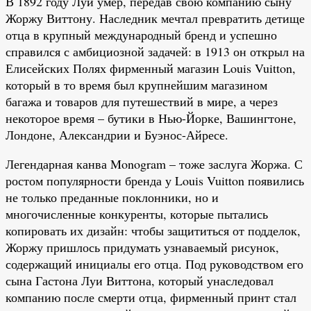
В 1892 году Луи умер, передав свою компанию сыну
Жоржу Виттону. Наследник мечтал превратить детище
отца в крупный международный бренд и успешно
справился с амбициозной задачей: в 1913 он открыл на
Елисейских Полях фирменный магазин Louis Vuitton,
который в то время был крупнейшим магазином
багажа и товаров для путешествий в мире, а через
некоторое время – бутики в Нью-Йорке, Вашингтоне,
Лондоне, Александрии и Буэнос-Айресе.
Легендарная канва Monogram – тоже заслуга Жоржа. С
ростом популярности бренда у Louis Vuitton появились
не только преданные поклонники, но и
многочисленные конкуренты, которые пытались
копировать их дизайн: чтобы защититься от подделок,
Жоржу пришлось придумать узнаваемый рисунок,
содержащий инициалы его отца. Под руководством его
сына Гастона Луи Виттона, который унаследовал
компанию после смерти отца, фирменный принт стал