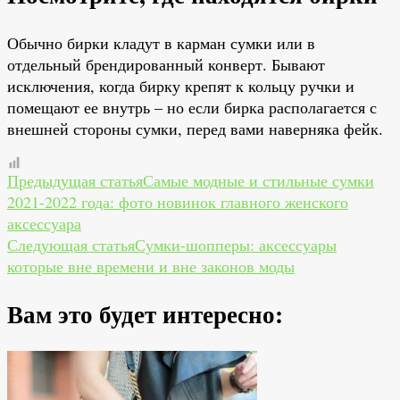
Обычно бирки кладут в карман сумки или в
отдельный брендированный конверт. Бывают
исключения, когда бирку крепят к кольцу ручки и
помещают ее внутрь – но если бирка располагается с
внешней стороны сумки, перед вами наверняка фейк.
Навигация
Предыдущая статья
Самые модные и стильные сумки
2021-2022 года: фото новинок главного женского
по
аксессуара
Следующая статья
Сумки-шопперы: аксессуары
записям
которые вне времени и вне законов моды
Вам это будет интересно: