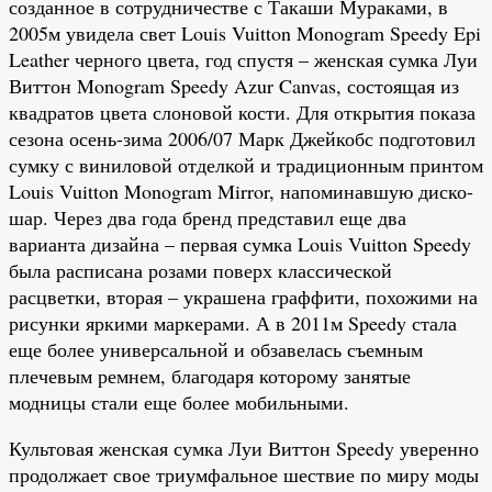
созданное в сотрудничестве с Такаши Мураками, в
2005м увидела свет Louis Vuitton Monogram Speedy Epi
Leather черного цвета, год спустя – женская сумка Луи
Виттон Monogram Speedy Azur Canvas, состоящая из
квадратов цвета слоновой кости. Для открытия показа
сезона осень-зима 2006/07 Марк Джейкобс подготовил
сумку с виниловой отделкой и традиционным принтом
Louis Vuitton Monogram Mirror, напоминавшую диско-
шар. Через два года бренд представил еще два
варианта дизайна – первая сумка Louis Vuitton Speedy
была расписана розами поверх классической
расцветки, вторая – украшена граффити, похожими на
рисунки яркими маркерами. А в 2011м Speedy стала
еще более универсальной и обзавелась съемным
плечевым ремнем, благодаря которому занятые
модницы стали еще более мобильными.
Культовая женская сумка Луи Виттон Speedy уверенно
продолжает свое триумфальное шествие по миру моды