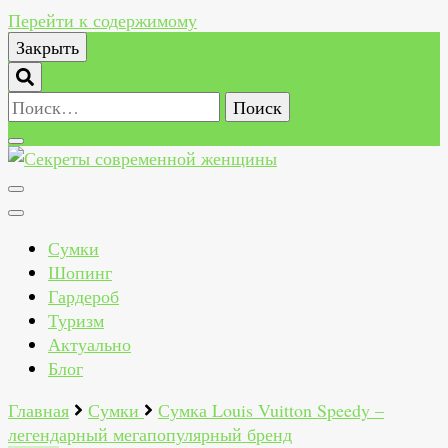
Перейти к содержимому
Закрыть
Найти:
Секреты современной женщины
Как всегда быть стильной, красивой, здоровой и
счастливой женщиной
Сумки
Шопинг
Гардероб
Туризм
Актуально
Блог
Главная
Сумки
Сумка Louis Vuitton Speedy –
легендарный мегапопулярный бренд