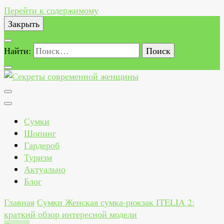
Перейти к содержимому
Закрыть
Найти:
Секреты современной женщины
Как всегда быть стильной, красивой, здоровой и
счастливой женщиной
Сумки
Шопинг
Гардероб
Туризм
Актуально
Блог
Главная
Сумки
Женская сумка-рюкзак ITELIA 2:
краткий обзор интересной модели