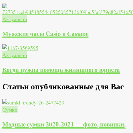
Актуально
Мужские часы Casio в Самаре
Актуально
Когда нужна помощь жилищного юриста
Статьи опубликованные для Вас
Сумки
Модные сумки 2020-2021 — фото, новинки,