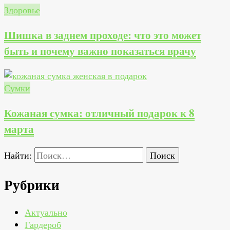
Здоровье
Шишка в заднем проходе: что это может
быть и почему важно показаться врачу
Сумки
Кожаная сумка: отличный подарок к 8
марта
Найти:
Рубрики
Актуально
Гардероб