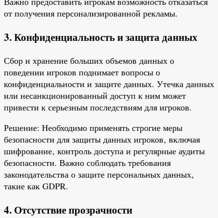
Важно предоставить игрокам возможность отказаться
от получения персонализированной рекламы.
3. Конфиденциальность и защита данных
Сбор и хранение больших объемов данных о
поведении игроков поднимает вопросы о
конфиденциальности и защите данных. Утечка данных
или несанкционированный доступ к ним может
привести к серьезным последствиям для игроков.
Решение: Необходимо применять строгие меры
безопасности для защиты данных игроков‚ включая
шифрование‚ контроль доступа и регулярные аудиты
безопасности. Важно соблюдать требования
законодательства о защите персональных данных‚
такие как GDPR.
4. Отсутствие прозрачности