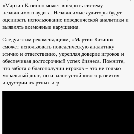
«Мартин Казино» может внедрить систему
независимого аудита. Независимые аудиторы будут
оценивать использование поведенческой аналитики и
выявлять возможные нарушения.
Следуя этим рекомендациям‚ «Мартин Казино»
сможет использовать поведенческую аналитику
этично и ответственно‚ укрепляя доверие игроков и
обеспечивая долгосрочный успех бизнеса. Помните‚
что забота о благополучии игроков – это не только
моральный долг‚ но и залог устойчивого развития
индустрии азартных игр.