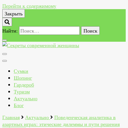
Перейти к содержимому
Закрыть
Найти:
Секреты современной женщины
Как всегда быть стильной, красивой, здоровой и
счастливой женщиной
Сумки
Шопинг
Гардероб
Туризм
Актуально
Блог
Главная
Актуально
Поведенческая аналитика в
азартных играх: этические дилеммы и пути решения