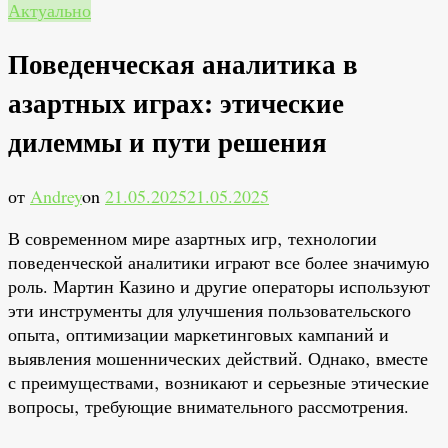
Актуально
Поведенческая аналитика в
азартных играх: этические
дилеммы и пути решения
от
Andrey
on
21.05.2025
21.05.2025
В современном мире азартных игр‚ технологии
поведенческой аналитики играют все более значимую
роль. Мартин Казино и другие операторы используют
эти инструменты для улучшения пользовательского
опыта‚ оптимизации маркетинговых кампаний и
выявления мошеннических действий. Однако‚ вместе
с преимуществами‚ возникают и серьезные этические
вопросы‚ требующие внимательного рассмотрения.