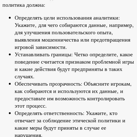
политика должна:
Определять цели использования аналитики:
Укажите‚ для чего собираются данные‚ например‚
для улучшения пользовательского опыта‚
выявления мошенничества или предотвращения
игровой зависимости.
Устанавливать границы: Четко определите‚ какое
поведение считается признаком проблемной игры
и какие действия будут предприняты в таких
случаях.
Обеспечивать прозрачность: Объясните игрокам‚
как собираются и используются их данные‚ и
предоставьте им возможность контролировать
этот процесс.
Определять ответственность: Укажите‚ кто
отвечает за соблюдение этической политики и
какие меры будут приняты в случае ее
нарушения.