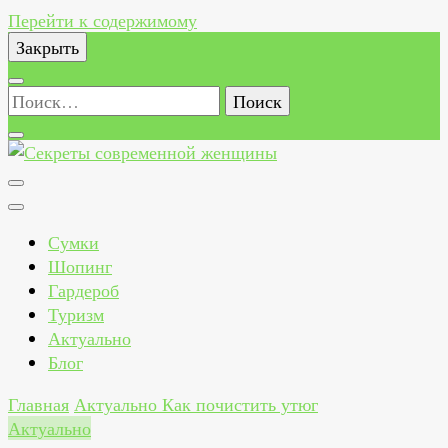
Перейти к содержимому
Закрыть
Найти:
Секреты современной женщины
Как всегда быть стильной, красивой, здоровой и
счастливой женщиной
Сумки
Шопинг
Гардероб
Туризм
Актуально
Блог
Главная
Актуально
Как почистить утюг
Актуально