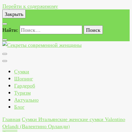
Перейти к содержимому
Закрыть
Найти:
Секреты современной женщины
Как всегда быть стильной, красивой, здоровой и
счастливой женщиной
Сумки
Шопинг
Гардероб
Туризм
Актуально
Блог
Главная
Сумки
Итальянские женские сумки Valentino
Orlandi (Валентино Орланди)