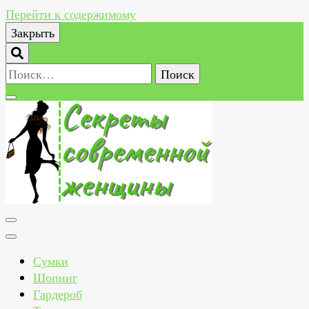
Перейти к содержимому
Закрыть
Найти:
Секреты современной женщины
Как всегда быть стильной, красивой, здоровой и
счастливой женщиной
Сумки
Шопинг
Гардероб