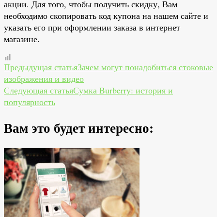
акции. Для того, чтобы получить скидку, Вам
необходимо скопировать код купона на нашем сайте и
указать его при оформлении заказа в интернет
магазине.
Навигация
Предыдущая статья
Зачем могут понадобиться стоковые
изображения и видео
по
Следующая статья
Сумка Burberry: история и
популярность
записям
Вам это будет интересно: