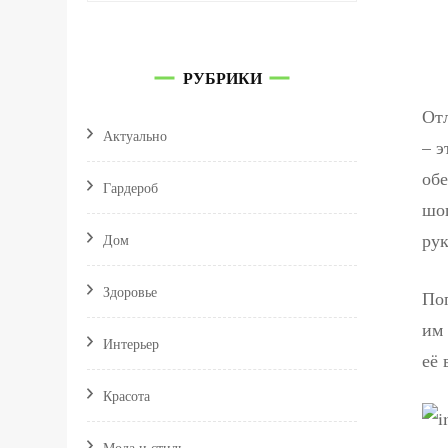
РУБРИКИ
Отл
Актуально
– э
обе
Гардероб
шоп
рук
Дом
Здоровье
Поп
им 
Интерьер
её 
Красота
Мода и стиль