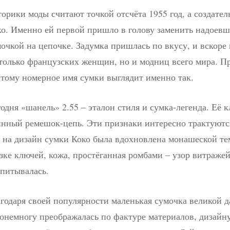
орики моды считают точкой отсчёта 1955 год, а создате
ко. Именно ей первой пришло в голову заменить надоев
очкой на цепочке. Задумка пришлась по вкусу, и вскоре 
только французских женщин, но и модниц всего мира. Пр
тому номерное имя сумки выглядит именно так.
одня «шанель» 2.55 – эталон стиля и сумка-легенда. Её 
инный ремешок-цепь. Эти признаки интересно трактуютс
 на дизайн сумки Коко была вдохновлена монашеской те
зке ключей, кожа, простёганная ромбами – узор витраже
питывалась.
годаря своей популярности маленькая сумочка великой
онемногу преображалась по фактуре материалов, дизайн