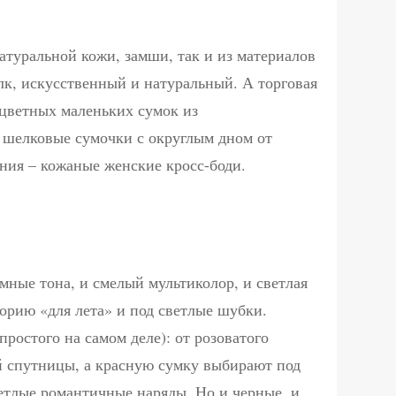
атуральной кожи, замши, так и из материалов
лк, искусственный и натуральный. А торговая
оцветных маленьких сумок из
 шелковые сумочки с округлым дном от
ения – кожаные женские кросс-боди.
мные тона, и смелый мультиколор, и светлая
горию «для лета» и под светлые шубки.
ростого на самом деле): от розоватого
й спутницы, а красную сумку выбирают под
етлые романтичные наряды. Но и черные, и