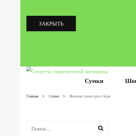
ЗАКРЫТЬ
Как всегда быть стильной, красивой, з
Секреты современной женщины
Сумки
Шо
Главная
Сумки
Женская сумка кросс боди
Найти: