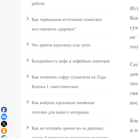
работы
Ист
Ко
Как термальные источники помогают
сум
восстановить здоровье?
не 
Что крепче капучино или латте
поэ
Калорийность кофе и кофейных напитков
Сег
дл
Как поменять гофру глушителя на Лада
что
Калина 1 самостоятельно
свя
вос
Как выбрать идеальные натяжные
потолки для вашего интерьера
Бла
Как не потерять зрение из‑за дешёвых
и п
очков: 5 тревожных признаков подделки