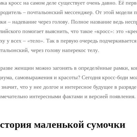
ка кросс на самом деле существует очень давно. Её перв
родитель – почтальонский мессенджер. От этой модели 
ки – надевание через голову. Полное название ведь несп
лийского помогает выяснить, что такое «кросс»: это «кр
ху у всех – «тело». Так в первую очередь подчеркивает
тальонский, через голову наперекос телу.
разве женщин можно загонять в определённые рамки, ко
иума, самовыражения и красоты? Сегодня кросс-боди мо
 значит, что у нее долгое и интересное будущее в разряде
имечательно интересными фактами и версией появления.
стория маленькой сумочки