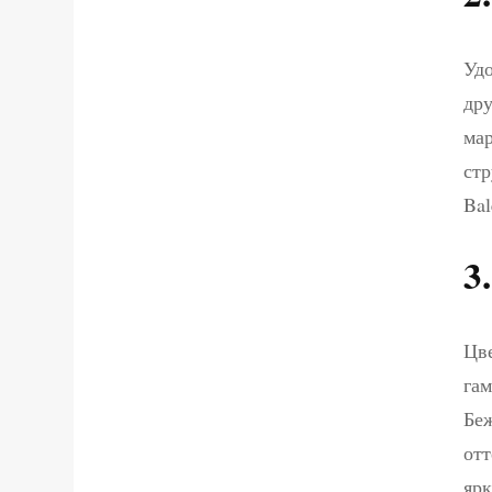
Удо
дру
мар
стр
Bal
3
Цве
гам
Беж
отт
ярк