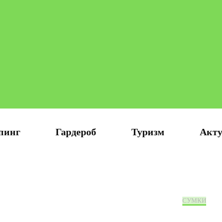
доровой и счастливой женщиной
пинг
Гардероб
Туризм
Акту
СУМКИ