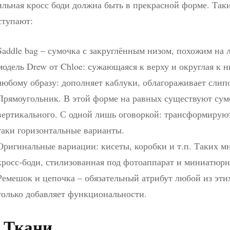
льная кросс боди должна быть в прекрасной форме. Таки
ступают:
Saddle bag – сумочка с закруглённым низом, похожим на
модель Drew от Chloe: сужающаяся к верху и округлая к 
любому образу: дополняет каблуки, облагораживает слипо
Прямоугольник. В этой форме на равных существуют сумо
вертикального. С одной лишь оговоркой: трансформируют
таки горизонтальные варианты.
Оригинальные вариации: кисеты, коробки и т.п. Таких мн
кросс-боди, стилизованная под фотоаппарат и миниатюр
Ремешок и цепочка – обязательный атрибут любой из этих
только добавляет функциональности.
. Ткани