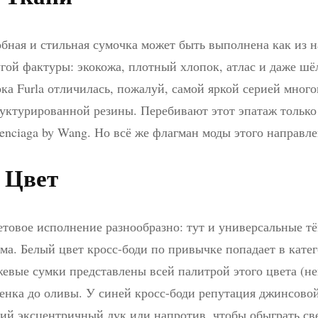
бная и стильная сумочка может быть выполнена как из н
гой фактуры: экокожа, плотный хлопок, атлас и даже шё
ка Furla отличилась, пожалуй, самой яркой серией мног
уктурированной резины. Перебивают этот эпатаж только
enciaga by Wang. Но всё же флагман моды этого направл
. Цвет
товое исполнение разнообразно: тут и универсальные тё
ма. Белый цвет кросс-боди по привычке попадает в кате
евые сумки представлены всей палитрой этого цвета (неп
енка до оливы. У синей кросс-боди репутация джинсово
ий эксцентричный лук или напротив, чтобы обыграть св