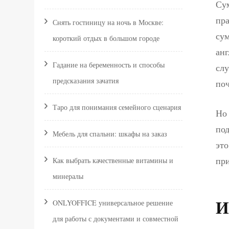
Сум
пра
Снять гостиницу на ночь в Москве:
сум
короткий отдых в большом городе
анг
Гадание на беременность и способы
слу
предсказания зачатия
поч
Таро для понимания семейного сценария
Но 
под
Мебель для спальни: шкафы на заказ
это
пр
Как выбрать качественные витамины и
минералы
И
ONLYOFFICE универсальное решение
для работы с документами и совместной