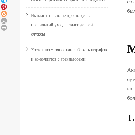
сох
был
Импланты – это не просто зубы:
правильный уход — залог долгой
службы
М
Хостел посуточно: как избежать штрафов
и конфликтов с арендаторами
Акс
сум
каж
бол
1