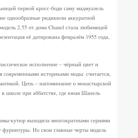
льницей первой кросс-боди саму мадмуазель
шие однообразные ридикюли аккуратной
модель 2.55 от дома Chanel стала любимицей
езентация её датирована февралём 1955 года,
классическое исполнение – чёрный цвет и
я современными историками моды: считается,
матикой. Цепь – напоминание о монастырской
й в школе при аббатстве, где юная Шанель
 дамы-кутюр выходила многократными сериями
у фурнитуры. Но свои главные черты модель