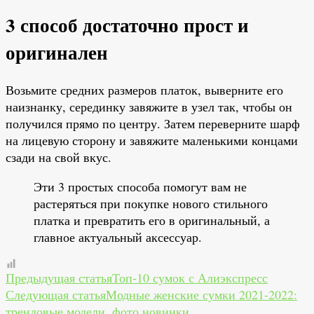
3 способ достаточно прост и
оригинален
Возьмите средних размеров платок, выверните его
наизнанку, серединку завяжите в узел так, чтобы он
получился прямо по центру. Затем переверните шарф
на лицевую сторону и завяжите маленькими концами
сзади на свой вкус.
Эти 3 простых способа помогут вам не
растеряться при покупке нового стильного
платка и превратить его в оригинальный, а
главное актуальный аксессуар.
Навигация
Предыдущая статья
Топ-10 сумок с Алиэкспресс
Следующая статья
Модные женские сумки 2021-2022:
по
трендовые модели, фото новинки